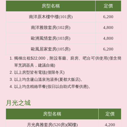
房型名稱
定價
南洋原木樓中樓(101房)
6,200
南洋雅致套房(102房)
4,800
歐洲風情套房(103房)
4,800
歐風居家套房(105房)
6,200
獨棟出租$22,000，附設客廳、廚房、吧台可供使用(僅含簡
單烹調器具，建議自備)
以上房型皆有電毯(僅限冬天)
以上均含廬山溫泉泡湯券(夏都大飯店)。
以上均含精緻早餐(假日以自助式早餐供應)。
月光之城
房型名稱
定價
月光典雅套房(520房)(閣樓)
4,200