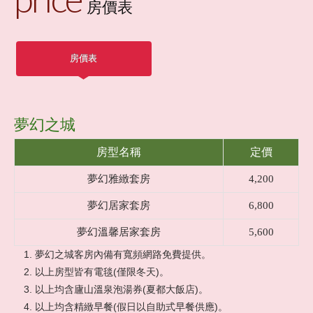
房價表
夢幻山林
房價表
客房介紹
住/訂房須知
夢幻之城
服務設施
房型名稱
定價
夢幻雅緻套房
4,200
夢幻風情
夢幻居家套房
6,800
夢幻溫馨居家套房
5,600
交通位置
夢幻之城客房內備有寬頻網路免費提供。
以上房型皆有電毯(僅限冬天)。
周邊景點
以上均含廬山溫泉泡湯券(夏都大飯店)。
以上均含精緻早餐(假日以自助式早餐供應)。