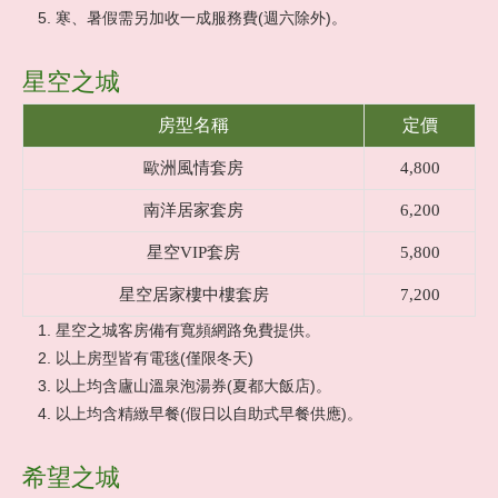
旅客回憶
寒、暑假需另加收一成服務費(週六除外)。
聯絡我們
星空之城
房型名稱
定價
歐洲風情套房
4,800
南洋居家套房
6,200
星空VIP套房
5,800
星空居家樓中樓套房
7,200
星空之城客房備有寬頻網路免費提供。
以上房型皆有電毯(僅限冬天)
以上均含廬山溫泉泡湯券(夏都大飯店)。
以上均含精緻早餐(假日以自助式早餐供應)。
希望之城