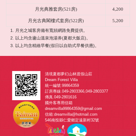
月光典雅套房(521房)
4,200
月光古典閣樓式套房(522房)
5,200
月光之城客房備有寬頻網路免費提供。
以上均含廬山溫泉泡湯券(夏都大飯店)。
以上均含精緻早餐(假日以自助式早餐供應)。
清境夏都夢幻山林渡假山莊
Dream Forest Villa
統一編號:99864359
訂房專線.049-2803366,049-2803377
傳真.049-2801616
國外客專用信箱
dreamvilla99864359@gmail.com
信箱:dreamvilla@hotmail.com
546南投縣仁愛鄉定遠新村32號