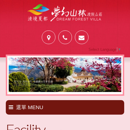
Select Language
▼
選單 MENU
Facility
套裝新訊