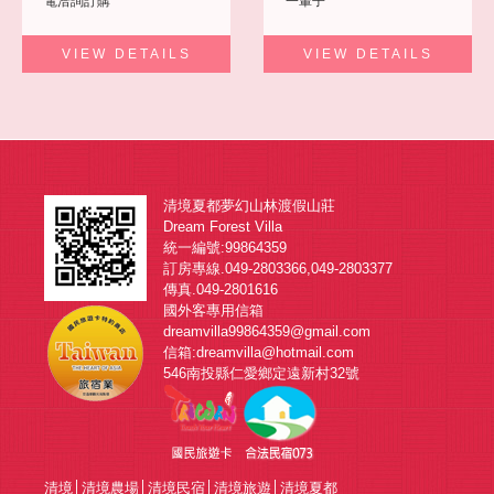
電洽詢訂購
一輩子
旅客回憶
VIEW DETAILS
VIEW DETAILS
聯絡我們
清境夏都夢幻山林渡假山莊
Dream Forest Villa
統一編號:99864359
訂房專線.049-2803366,049-2803377
傳真.049-2801616
國外客專用信箱
dreamvilla99864359@gmail.com
信箱:dreamvilla@hotmail.com
546南投縣仁愛鄉定遠新村32號
清境
│
清境農場
│
清境民宿
│
清境旅遊
│
清境夏都