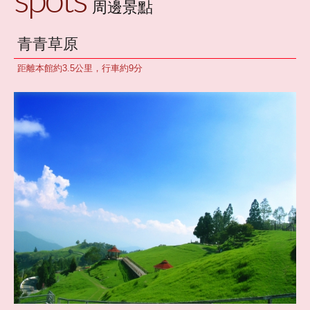
周邊景點
夢幻山林
青青草原
客房介紹
距離本館約3.5公里，行車約9分
住/訂房須知
服務設施
夢幻風情
交通位置
周邊景點