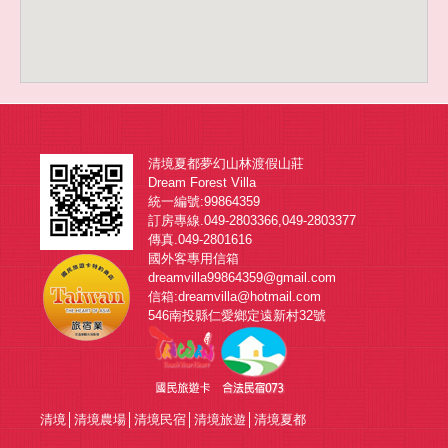
清境夏都夢幻山林渡假山莊
Dream Forest Villa
統一編號:99864359
訂房專線.049-2803366,049-2803377
傳真.049-2801616
國外客專用信箱
dreamvilla99864359@gmail.com
信箱:dreamvilla@hotmail.com
546南投縣仁愛鄉定遠新村32號
清境
│
清境農場
│
清境民宿
│
清境旅遊
│
清境夏都