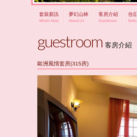
套裝新訊
夢幻山林
客房介紹
住/
What's New
About Us
Guestroom
Noti
guestroom
客房介紹
歐洲風情套房(315房)