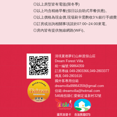
◎以上房型皆有電毯(限冬季)
◎以上均含精緻早餐(假日以自助式早餐供應)。
◎以上價格為現金價,現場刷卡需酌收3％銀行手續費
◎訂房或洽詢相關事項請於07:00~24:00來電。
◎房內皆有提供無線網路(WiFi)。
清境夏都夢幻山林渡假山莊
Dream Forest Villa
統一編號:99864359
訂房專線.049-2803366,049-2803377
傳真.049-2801616
國外客專用信箱
dreamvilla99864359@gmail.com
信箱:dreamvilla@hotmail.com
546南投縣仁愛鄉定遠新村32號