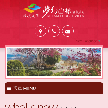
Select Language
▼
選單 MENU
what's new
套裝新訊