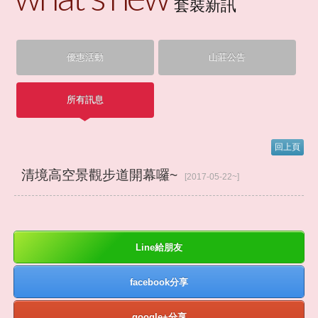
套裝新訊
夢幻山林
優惠活動
山莊公告
客房介紹
所有訊息
住/訂房須知
回上頁
服務設施
清境高空景觀步道開幕囉~
[2017-05-22~]
夢幻風情
交通位置
Line給朋友
周邊景點
facebook分享
google+分享