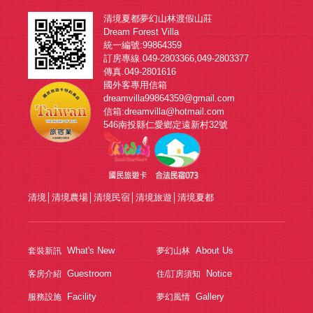
清境夏都夢幻山林渡假山莊
Dream Forest Villa
統一編號:99864359
訂房專線.049-2803366,049-2803377
傳真.049-2801616
國外客專用信箱
dreamvilla99864359@gmail.com
信箱:dreamvilla@hotmail.com
546南投縣仁愛鄉定遠新村32號
清境
│
清境農場
│
清境民宿
│
清境旅遊
│
清境夏都
What's New
About Us
套裝新訊
夢幻山林
Guestroom
Notice
客房介紹
住/訂房須知
Facility
Gallery
服務設施
夢幻風情