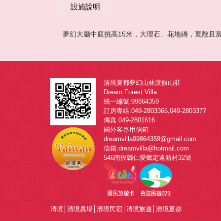
設施說明
夢幻大廳中庭挑高15米，大理石、花地磚，寬敞且
清境夏都夢幻山林渡假山莊
Dream Forest Villa
統一編號:99864359
訂房專線.049-2803366,049-2803377
傳真.049-2801616
國外客專用信箱
dreamvilla99864359@gmail.com
信箱:dreamvilla@hotmail.com
546南投縣仁愛鄉定遠新村32號
清境
│
清境農場
│
清境民宿
│
清境旅遊
│
清境夏都